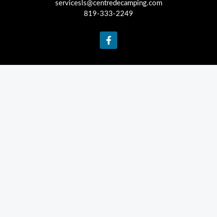
servicesls@centredecamping.com
819-333-2249
F
a
c
e
b
o
o
k
-
f