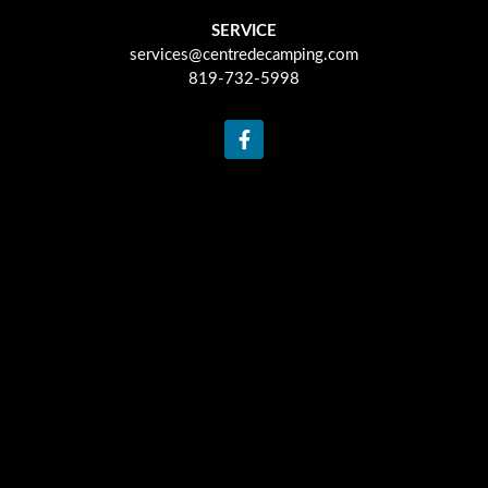
SERVICE
services@centredecamping.com
819-732-5998
F
a
c
e
b
o
o
k
-
f