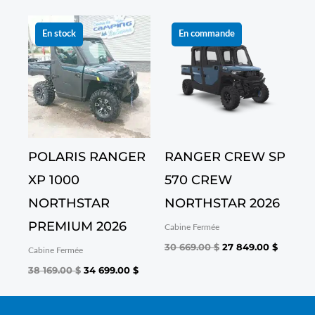
Le
Le
Le
Le
prix
prix
prix
prix
En stock
En commande
initial
actuel
initial
actuel
était :
est :
était :
est :
38 169.00 $.
34 699.00 $.
30 669.00 $.
27 849.
POLARIS RANGER
RANGER CREW SP
XP 1000
570 CREW
NORTHSTAR
NORTHSTAR 2026
PREMIUM 2026
Cabine Fermée
30 669.00
$
27 849.00
$
Cabine Fermée
38 169.00
$
34 699.00
$