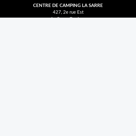
CENTRE DE CAMPING LA SARRE
427, 2e rue Est
La Sarre, Quebec
J9Z 2J2
1-866-333-7227
VENTES
info@centredecamping.com
819-333-2249
PIÈCES
piecesls@centredecamping.com
819-333-2249
SERVICE
servicesls@centredecamping.com
819-333-2249