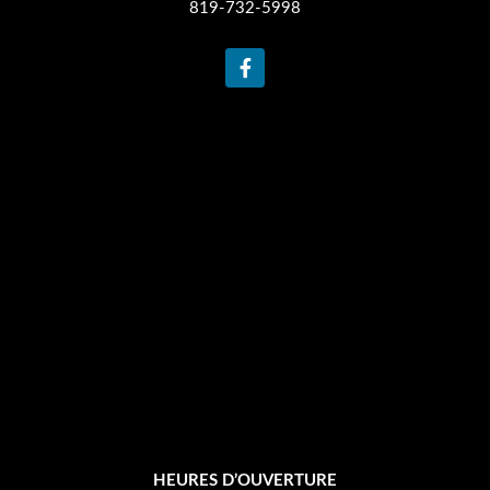
819-732-5998
F
a
c
e
b
o
o
k
-
f
HEURES D’OUVERTURE