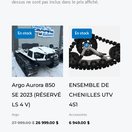
dessus ne sont pas inclus dans le prix affiché.
Le
Le
prix
prix
En stock
En stock
initial
actuel
était :
est :
27 999.00 $.
26 999.00 $.
Argo Aurora 850
ENSEMBLE DE
SE 2023 (RÉSERVÉ
CHENILLES UTV
LS 4 V)
4S1
Argo
Accessoires
27 999.00
$
26 999.00
$
6 949.00
$